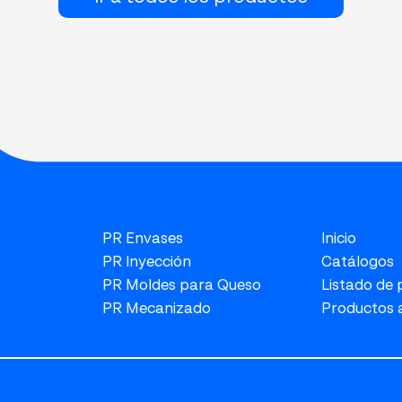
PR Envases
Inicio
PR Inyección
Catálogos
PR Moldes para Queso
Listado de
PR Mecanizado
Productos 